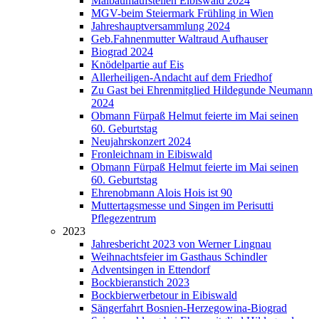
Maibaumaufstellen Eibiswald 2024
MGV-beim Steiermark Frühling in Wien
Jahreshauptversammlung 2024
Geb.Fahnenmutter Waltraud Aufhauser
Biograd 2024
Knödelpartie auf Eis
Allerheiligen-Andacht auf dem Friedhof
Zu Gast bei Ehrenmitglied Hildegunde Neumann
2024
Obmann Fürpaß Helmut feierte im Mai seinen
60. Geburtstag
Neujahrskonzert 2024
Fronleichnam in Eibiswald
Obmann Fürpaß Helmut feierte im Mai seinen
60. Geburtstag
Ehrenobmann Alois Hois ist 90
Muttertagsmesse und Singen im Perisutti
Pflegezentrum
2023
Jahresbericht 2023 von Werner Lingnau
Weihnachtsfeier im Gasthaus Schindler
Adventsingen in Ettendorf
Bockbieranstich 2023
Bockbierwerbetour in Eibiswald
Sängerfahrt Bosnien-Herzegowina-Biograd