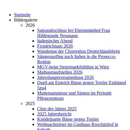
Startseite
Bildergalerie
2026
Saisonabschluss bei Ehrenmitglied Frau
Hildegunde Neumann
Italienischer Abend
Fronleichnam 2026
Wandertag der Chorregion Deutschlandsberg
Sängerausflug nach Italien in die Prosecco-
Region
MGV-beim Steiermarkfrühling in Wien
Maibaumaufstellen 2026
Jahreshauptversammlung 2026
Duell am Eisteich Bässe gegen Tenöre Endstand
5zu4
Muttertagsmesse und Singen im Perisutti
Pflegezentrum
2025
Chor des Jahres 2025
2025 Jahresbericht
Knödelpartie Bässe gegen Tenöre
Weihnachtsfeier im Gasthaus Roschitzhof in
Soboth