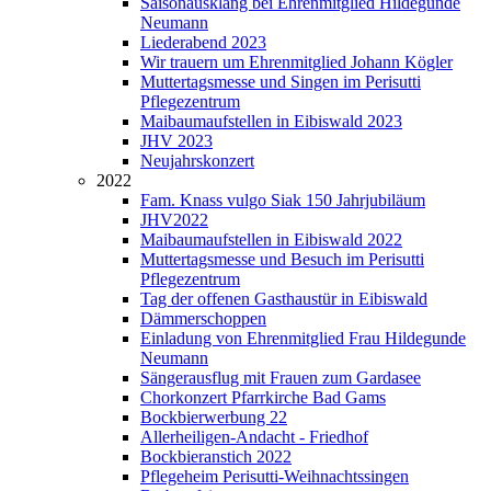
Saisonausklang bei Ehrenmitglied Hildegunde
Neumann
Liederabend 2023
Wir trauern um Ehrenmitglied Johann Kögler
Muttertagsmesse und Singen im Perisutti
Pflegezentrum
Maibaumaufstellen in Eibiswald 2023
JHV 2023
Neujahrskonzert
2022
Fam. Knass vulgo Siak 150 Jahrjubiläum
JHV2022
Maibaumaufstellen in Eibiswald 2022
Muttertagsmesse und Besuch im Perisutti
Pflegezentrum
Tag der offenen Gasthaustür in Eibiswald
Dämmerschoppen
Einladung von Ehrenmitglied Frau Hildegunde
Neumann
Sängerausflug mit Frauen zum Gardasee
Chorkonzert Pfarrkirche Bad Gams
Bockbierwerbung 22
Allerheiligen-Andacht - Friedhof
Bockbieranstich 2022
Pflegeheim Perisutti-Weihnachtssingen