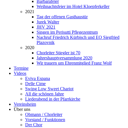
Barbarafeier
Weihnachtsfeier im Hotel Kloepferkeller
2021
Tag der offenen Gasthaustür
Jurek Walter
JHV 2021
Singen im Perisutti Pflegezentrum
Nachruf Friedrich Kürbisch und EO Siegfried
Plazovnik
2020
Chorleiter Stiegler ist 70
Jahreshauptversammlung 2020
Wir trauern um Ehrenmitglied Franz Wolf
Termine
Videos
Eviva Espana
Delle Cime
Swing Low Sweet Chariot
All die schönen Jahre
Liederabend in der Pfarrkirche
Vereinsheim
Über uns
Obmann / Chorleiter
Vorstand / Funktionen
Der Chor