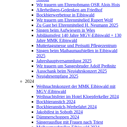
Wir trauern um Ehrenobmann OSR Alois Hois
Allerheiligen-Gedenken am Friedhof
Bockbierwerbetour in Eibiswald
Wir trauern um Ehrenmitglied Rupert Wolf
Zu Gast bei Ehrenmitglied H. Neumann 2025
Singen beim Aufwiesern in Wies
Jubiläumsfest 140 Jahre MGV-Eibiswald + 130
Jahre MMK Eibiswald
Muttertagsmesse und Perisutti Pflegezentrum
Singen beim Maibaumaufstellen in Eibiswald
2025
Jahreshauptversammlung 2025
Wir trauern um Sangesbruder Adolf Preßnitz
Ausschank beim Neujahrskonzert 2025
Neujahrsempfang 2025
2024
Weihnachtskonzert der MMK Eibiswald mit
MGV-Eibiswald
Weihnachtsfeier im Hotel Kloepferkeller 2024
Bockbieranstich 2024
Bockbieranstich-Werbefahrt 2024
Jakobifest in Soboth 2024
Dämmerschoppen 2024
Sängerausflug mit Frauen nach Triest