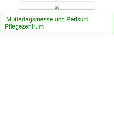
Muttertagsmesse und Perisutti
Pflegezentrum
Copyright © 2016 MGV Eibiswald | Design und Umsetzung:
EDV, Web & more
- Eibiswald | Alle Rechte vorbehalten.